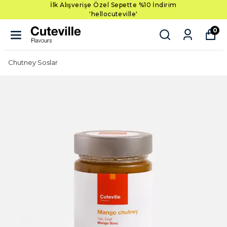
İlk Alışverişe Özel Sepette %10 İndirim
'hellocuteville'
0
Chutney Soslar