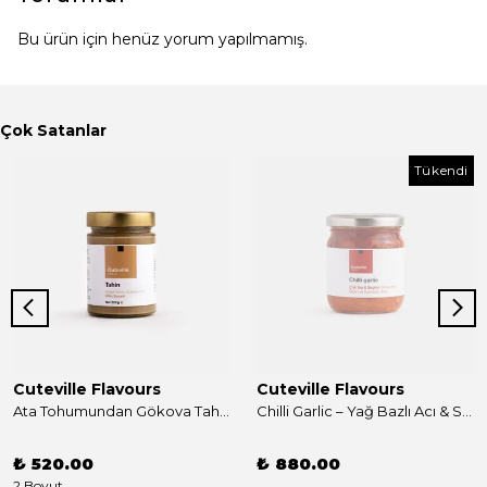
Bu ürün için henüz yorum yapılmamış.
Çok Satanlar
Tükendi
Cuteville Flavours
Cuteville Flavours
Ata Tohumundan Gökova Tahini
Chilli Garlic – Yağ Bazlı Acı & Sarımsak Sosu (8 SEÇKİN ASYA BİBERİ VE ULA SARIMSAĞI, 180G)
₺ 520.00
₺ 880.00
2 Boyut