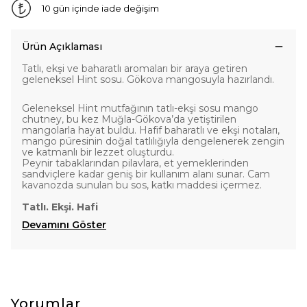
10 gün içinde iade değişim
Ürün Açıklaması
Tatlı, ekşi ve baharatlı aromaları bir araya getiren
geleneksel Hint sosu. Gökova mangosuyla hazırlandı.
Geleneksel Hint mutfağının tatlı-ekşi sosu mango
chutney, bu kez Muğla-Gökova’da yetiştirilen
mangolarla hayat buldu. Hafif baharatlı ve ekşi notaları,
mango püresinin doğal tatlılığıyla dengelenerek zengin
ve katmanlı bir lezzet oluşturdu.
Peynir tabaklarından pilavlara, et yemeklerinden
sandviçlere kadar geniş bir kullanım alanı sunar. Cam
kavanozda sunulan bu sos, katkı maddesi içermez.
Tatlı. Ekşi. Hafi
Devamını Göster
Yorumlar