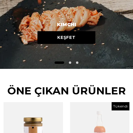
KIMCHI
KEŞFET
ÖNE ÇIKAN ÜRÜNLER
Tükendi