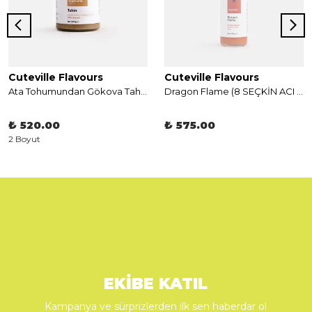
Cuteville Flavours
Cuteville Flavours
Ata Tohumundan Gökova Tahini
Dragon Flame (8 SEÇKİN ACI ASYA BİBERİ SOSU) 100 G (E)
₺ 520.00
₺ 575.00
2 Boyut
EKİBE KATIL
Kampanya ve sürprizlerden ilk sen haberdar ol