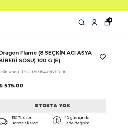
0
Dragon Flame (8 SEÇKİN ACI ASYA
BİBERİ SOSU) 100 G (E)
Ürün Kodu
:
TYC2D9515409B7EC00
₺ 575.00
STOKTA YOK
150 TL üzeri
10 gün içinde
ücretsiz kargo
iade değişim