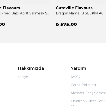
e Flavours
Cuteville Flavours
Chilli Garlic – Yağ Bazlı Acı & Sarımsak Sosu (8 SEÇKİN ASYA BİBERİ VE ULA SARIMSAĞI, 180G)
00
₺ 575.00
Hakkımızda
Yardım
İletişim
KVKK
Çerez Politikası
Mesafeli Satış Sözle
Elektronik Ticari İleti