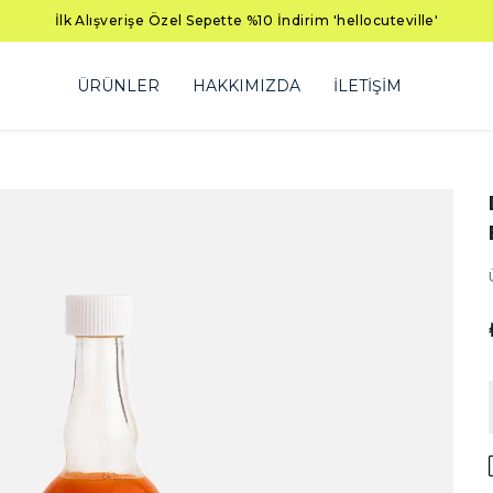
İlk Alışverişe Özel Sepette %10 İndirim 'hellocuteville'
ÜRÜNLER
HAKKIMIZDA
İLETİŞİM