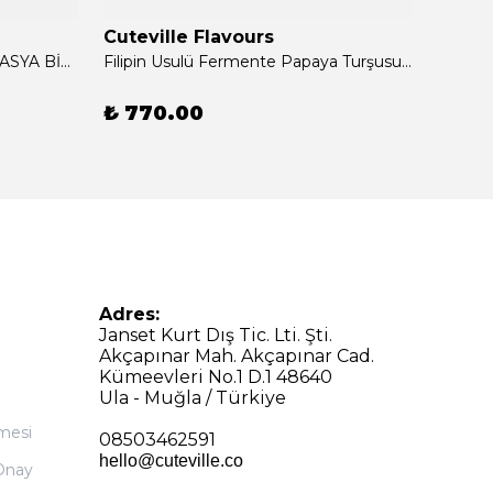
Cuteville Flavours
Cutev
Dragon Flame (8 SEÇKİN ACI ASYA BİBERİ SOSU) 100 G (E)
Filipin Usulü Fermente Papaya Turşusu (KATKISIZ, CAM KAVANOZ, 300G)
₺ 770.00
₺ 69
Adres:
Janset Kurt Dış Tic. Lti. Şti.
Akçapınar Mah. Akçapınar Cad.
Kümeevleri No.1 D.1 48640
Ula - Muğla / Türkiye
şmesi
08503462591
hello@cuteville.co
 Onay