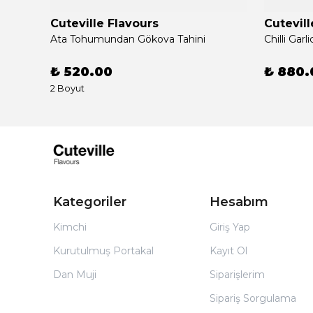
Cuteville Flavours
Cutevill
Umami Aromatik, Acı Soya Sosu 100 G (E)
Ata Tohumundan Gökova Tahini
₺ 520.00
₺ 880.
2 Boyut
Kategoriler
Hesabım
Kimchi
Giriş Yap
Kurutulmuş Portakal
Kayıt Ol
Dan Muji
Siparişlerim
Sipariş Sorgulama