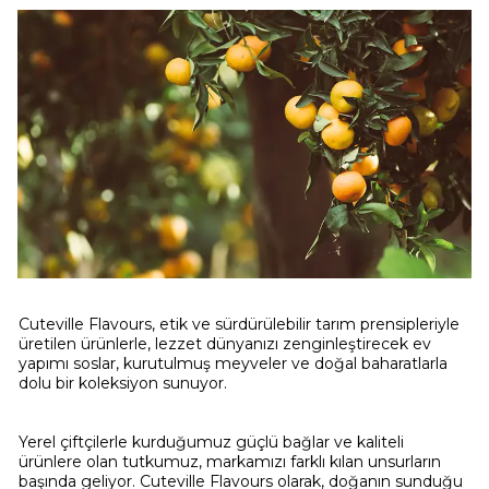
Cuteville Flavours, etik ve sürdürülebilir tarım prensipleriyle
üretilen ürünlerle, lezzet dünyanızı zenginleştirecek ev
yapımı soslar, kurutulmuş meyveler ve doğal baharatlarla
dolu bir koleksiyon sunuyor.
Yerel çiftçilerle kurduğumuz güçlü bağlar ve kaliteli
ürünlere olan tutkumuz, markamızı farklı kılan unsurların
başında geliyor. Cuteville Flavours olarak, doğanın sunduğu