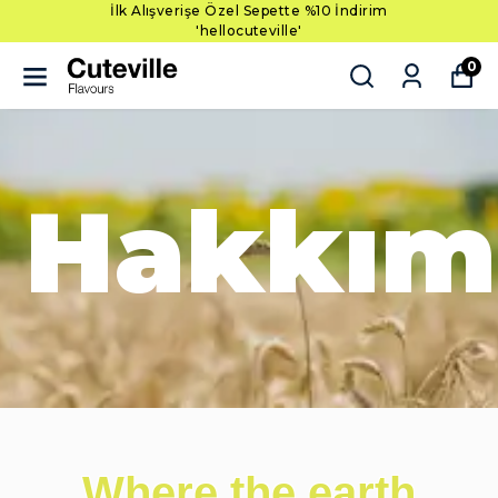
İlk Alışverişe Özel Sepette %10 İndirim
'hellocuteville'
0
Hakkım
Where the earth