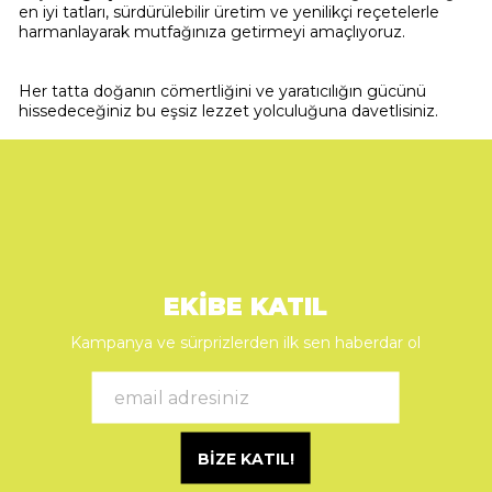
en iyi tatları, sürdürülebilir üretim ve yenilikçi reçetelerle
harmanlayarak mutfağınıza getirmeyi amaçlıyoruz.
Her tatta doğanın cömertliğini ve yaratıcılığın gücünü
hissedeceğiniz bu eşsiz lezzet yolculuğuna davetlisiniz.
EKİBE KATIL
Kampanya ve sürprizlerden ilk sen haberdar ol
BİZE KATIL!