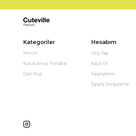
Kategoriler
Hesabım
Kimchi
Giriş Yap
Kurutulmuş Portakal
Kayıt Ol
Dan Muji
Siparişlerim
Sipariş Sorgulama