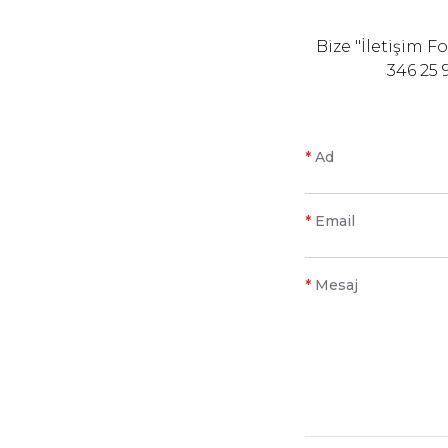
Bize "İletişim 
346 25 
*
Ad
*
Email
*
Mesaj