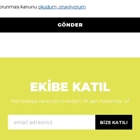
n korunması kanunu
okudum, onaylıyorum
GÖNDER
EKİBE KATIL
Kampanya ve sürprizlerden ilk sen haberdar ol
BİZE KATIL!