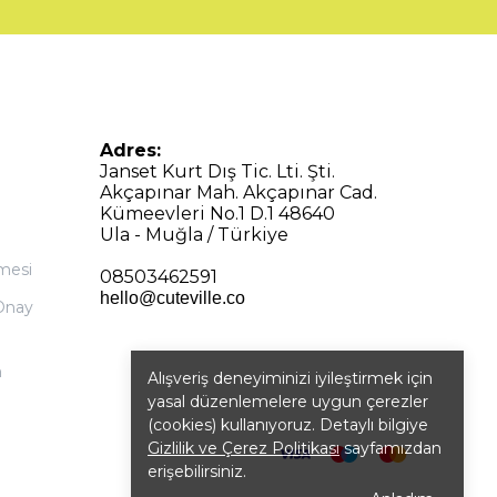
Adres:
Janset Kurt Dış Tic. Lti. Şti.
Akçapınar Mah. Akçapınar Cad.
Kümeevleri No.1 D.1 48640
Ula - Muğla / Türkiye
şmesi
08503462591
hello@cuteville.co
 Onay
m
Alışveriş deneyiminizi iyileştirmek için
yasal düzenlemelere uygun çerezler
(cookies) kullanıyoruz. Detaylı bilgiye
Gizlilik ve Çerez Politikası
sayfamızdan
erişebilirsiniz.