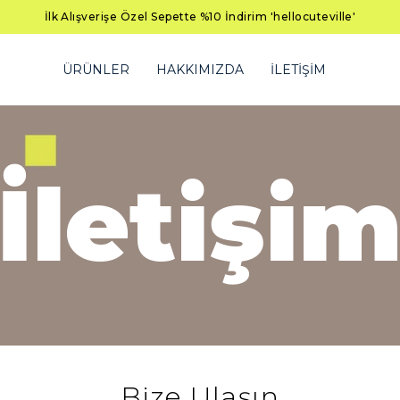
İlk Alışverişe Özel Sepette %10 İndirim 'hellocuteville'
ÜRÜNLER
HAKKIMIZDA
İLETİŞİM
İletişi
Bize Ulaşın