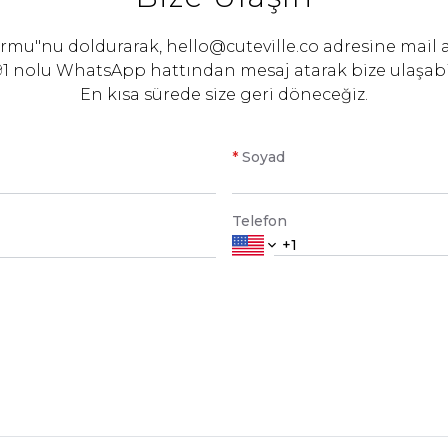
Formu"nu doldurarak,
hello@cuteville.co
adresine mail 
91 nolu WhatsApp hattından mesaj atarak bize ulaşabil
En kısa sürede size geri döneceğiz.
*
Soyad
Telefon